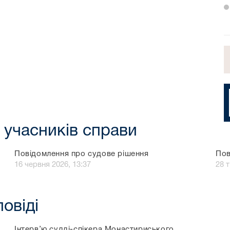
 учасників справи
Повідомлення про судове рішення
Пов
16 червня 2026, 13:37
28 
повіді
Інтерв’ю судді-спікера Монастириського