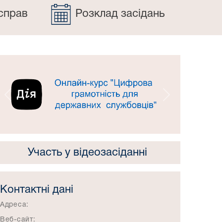
справ
Розклад засідань
Попередній
Наступний
Участь у відеозасіданні
Контактні дані
Адреса:
Веб-сайт: