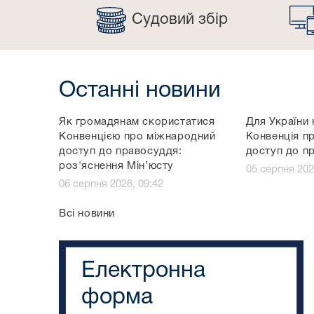
Судовий збір
Останні новини
Як громадянам скористатися
Для України 
Конвенцією про міжнародний
Конвенція п
доступ до правосуддя:
доступ до п
роз'яснення Мін’юсту
05 серпня 202
06 серпня 2026, 09:42
Всі новини
Електронна
форма