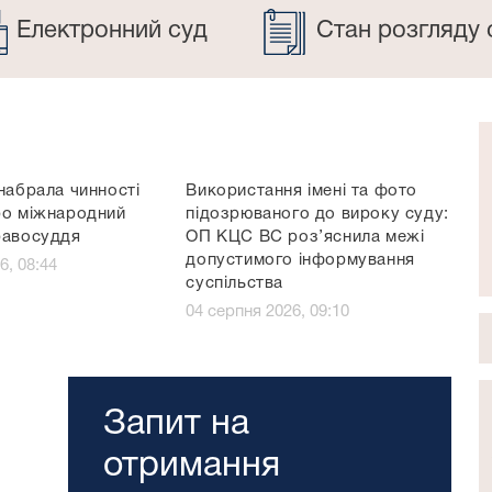
Електронний суд
Стан розгляду 
набрала чинності
Використання імені та фото
ро міжнародний
підозрюваного до вироку суду:
равосуддя
ОП КЦС ВС роз’яснила межі
допустимого інформування
6, 08:44
суспільства
04 серпня 2026, 09:10
Запит на
отримання