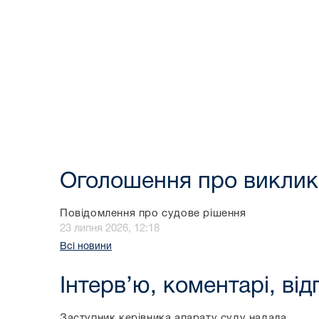
Оголошення про виклик
Повідомлення про судове рішення
23 липня 2026, 12:18
Всі новини
Інтерв’ю, коментарі, від
Заступник керівника апарату суду надала