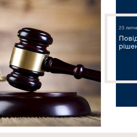
23 липн
Пові
ріше