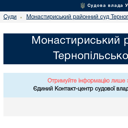
Судова влада 
Суди
Монастириський районний суд Тернопі
•
Монастириський 
Тернопільсько
Отримуйте інформацію лише 
Єдиний Контакт-центр судової влад