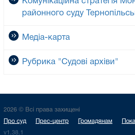
Комунікаційна стратегія Мо
районного суду Тернопільсь
Медіа-карта
Рубрика "Судові архіви"
2026 © Всі права захищені
Про суд
Прес-центр
Громадянам
Пока
v1.38.1