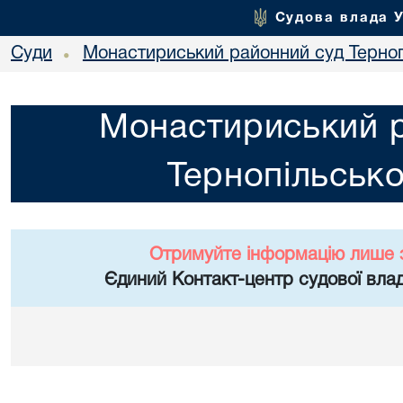
Судова влада 
Суди
Монастириський районний суд Тернопі
•
Монастириський 
Тернопільсько
Отримуйте інформацію лише 
Єдиний Контакт-центр судової влад