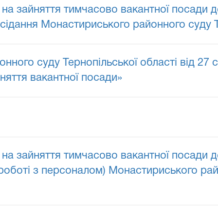
на зайняття тимчасово вакантної посади д
асідання Монастириського районного суду Т
нного суду Тернопільської області від 27 
няття вакантної посади»
на зайняття тимчасово вакантної посади д
 роботі з персоналом) Монастириського рай