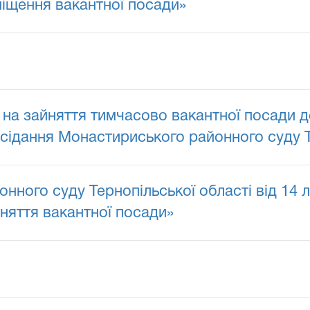
іщення вакантної посади»
на зайняття тимчасово вакантної посади д
асідання Монастириського районного суду Т
нного суду Тернопільської області від 14
няття вакантної посади»