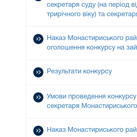
секретаря суду (на період 
трирічного віку) та секрета
Наказ Монастириського райо
оголошення конкурсу на зай
Результати конкурсу
Умови проведення конкурсу 
секретаря Монастириського 
Наказ Монастириського райо