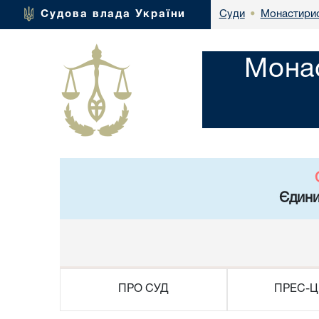
Монастирис
Судова влада України
Суди
•
Монас
Єдини
ПРО СУД
ПРЕС-Ц