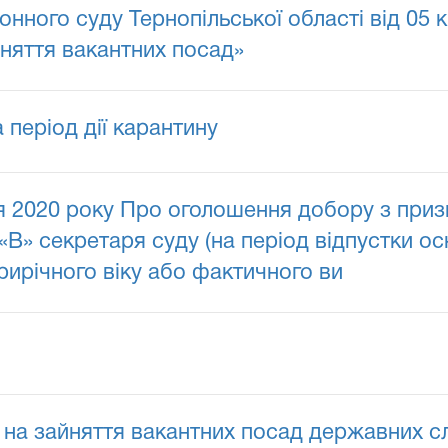
нного суду Тернопільської області від 05 
няття вакантних посад»
еріод дії карантину
я 2020 року Про оголошення добору з приз
«В» секретаря суду (на період відпустки о
рирічного віку або фактичного ви
на зайняття вакантних посад державних сл