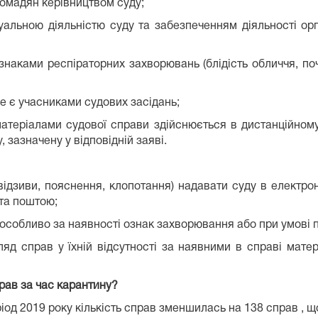
омадян керівництвом суду;
уальною діяльністю суду та забезпеченням діяльності орга
знаками респіраторних захворювань (блідість обличчя, по
не є учасниками судових засідань;
атеріалами судової справи здійснюється в дистанційно
 зазначену у відповідній заяві.
, відзиви, пояснення, клопотання) надавати суду в електр
 та поштою;
 особливо за наявності ознак захворювання або при умові 
ляд справ у їхній відсутності за наявними в справі мате
рав за час карантину?
ріод 2019 року кількість справ зменшилась на 138 справ , 