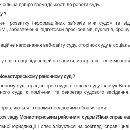
 більша довіра громадськості до роботи суду.
у ?
ені розвитку інформаційних зв’язків між судом та від
МІ, забезпеченні підготовки прес-релізів, буклетів, брошу
ійне наповнення веб-сайту суду, сторінок суду в соціаль
 підготовці відповідей на запити, матеріалів, спрямовани
у Монастириському районному суді?
нному суді працює троє суддів: голова суду Іванчук Вітал
ожного судді є помічник та секретар судового засідання
 справляються із своїми посадовими обов’язками.
та розгляду Монастириським районним судом?Яких справ на
ої юрисдикції і спеціалізується на розгляді справ: циві