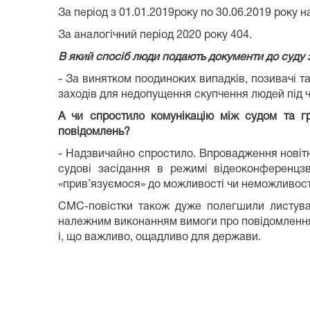
За період з 01.01.2019року по 30.06.2019 року
За аналогічний період 2020 року 404.
В який спосіб люди подають документи до суду 
- За винятком поодиноких випадків, позивачі 
заходів для недопущення скупчення людей під ч
А чи спростило комунікацію між судом та гр
повідомлень?
- Надзвичайно спростило. Впровадження новітн
судові засідання в режимі відеоконференцз
«прив’язуємося» до можливості чи неможливост
СМС-повістки також дуже полегшили листува
належним виконанням вимоги про повідомлення с
і, що важливо, ощадливо для держави.