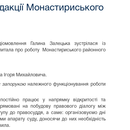
едакції Монастириського
діомовлення Галина Залецька зустрілася із
зпитала про роботу Монастириського районного
а Ігоря Михайловича.
є запорукою
належного функціонування роботи
 постійно працює у напрямку відкритості та
прямовані на побудову правового діалогу між
пу до правосуддя, а саме: організовуємо дні
ми апарату суду, доносячи до них необхідність
вила.