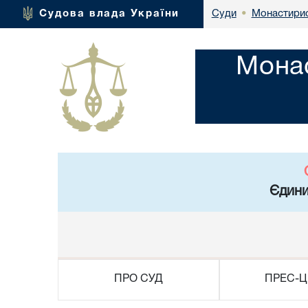
Монастирис
Судова влада України
Суди
•
Монас
Єдини
ПРО СУД
ПРЕС-Ц