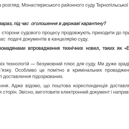
 на розгляд Монастириського районного суду Тернопільської
зараз, під час оголошення в державі карантину?
та сторони судового процесу продовжують приходити до п
ас подачі документів в канцелярію суду.
омадянами впровадження технічних новел, таких як «Е
іх технологій — безумовний плюс для суду. Ми дуже зраді
в’язку. Особ­ливо це помітно в кримінальних провадж
і доставлення підозрюваних.
ння. Адже відомо, що поштова кореспонденція доставля
торін. Звісно, виготовити електронний документ і направ