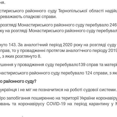
ня.
тириського районного суду Тернопільської області надій
переважають спадкові справи.
на розгляді Монастириського районного суду перебувало 246
року на розгляді Монастириського районного суду перебувал
нуто 143. За аналогічний період 2020 року на розгляді суду
прав, то у провадженні протягом аналогічного періоду 2019
, з яких розглянуто 8.
рушення у провадження суду перебувало139 справ та матеріа
онастириського районного суду перебувало 124 справи, з як
о районного суду?
українця і не міг не позначитися на роботі судової системи.
Про запобігання поширенню на території України коронаві
вань та коронавірусу COVID-19 на період карантину у