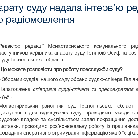
арату суду надала інтерв’ю р
о радіомовлення
Редактор редакції Монастириського комунального ра
заступником керівника апарату суду Тетяною Осиф та ро
суду Тернопільської області.
Що можете розповісти про роботу пресслужби суду?
- Зборами суддів нашого суду обрано суддю-спікера Галіян
Налагоджена
співпраця судді-спікера та прессекретаря 
суду .
Монастириський районний суд Тернопільської області
доступності для відвідувачів суду, проводимо заходи с
судовою владою та суспільством задля покращення досту
 виставки, проводимо роз’яснювальну роботу із працівника
громадяни оперативно отримували інформацію яка б їх ціка