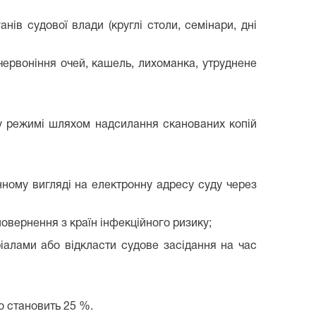
нів судової влади (круглі столи, семінари, дні
червоніння очей, кашель, лихоманка, утруднене
му режимі шляхом надсилання сканованих копій
онному вигляді на електронну адресу суду через
повернення з країн інфекційного ризику;
ріалами або відкласти судове засідання на час
що становить 25 %.