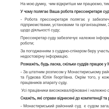
На мою думку, чим відкритіше ми працюємо, тим
У чому полягає Ваша робота
прессекретаря суд
- Робота прессекретаря полягає у забезпеч
підприємствами, установами та організаціями, З
щодо діяльності суду;
Прессекретар суду забезпечує належне інформац
роботи;
За погодженням з суддею-спікером беру участь у
недостовірну інформацію.
Розкажіть, будь ласка, скільки суддів працює 
- За штатним розписом у Монастириському райо
та Гудкова Юлія Георгіївна. Окрім того, у к
працівників апарату суду.
Усі працівники висококваліфіковані і належно
Скажіть, які справи віднесені до компетенції 
- Монастириський районний суд є судом загальн