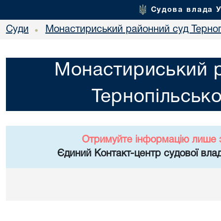
Судова влада 
Суди
Монастириський районний суд Тернопі
•
Монастириський 
Тернопільсько
Отримуйте інформацію лише 
Єдиний Контакт-центр судової влад