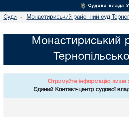
Судова влада 
Суди
Монастириський районний суд Тернопі
•
Монастириський 
Тернопільсько
Отримуйте інформацію лише 
Єдиний Контакт-центр судової влад