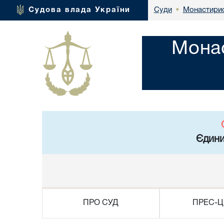
Монастирис
Судова влада України
Суди
•
Монас
Єдини
ПРО СУД
ПРЕС-Ц