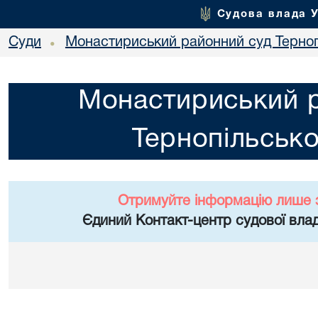
Судова влада 
Суди
Монастириський районний суд Тернопі
•
Монастириський 
Тернопільсько
Отримуйте інформацію лише 
Єдиний Контакт-центр судової влад