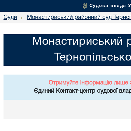
Судова влада 
Суди
Монастириський районний суд Тернопі
•
Монастириський 
Тернопільсько
Отримуйте інформацію лише 
Єдиний Контакт-центр судової влад