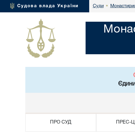
Монастирис
Судова влада України
Суди
•
Монас
Єдини
ПРО СУД
ПРЕС-Ц