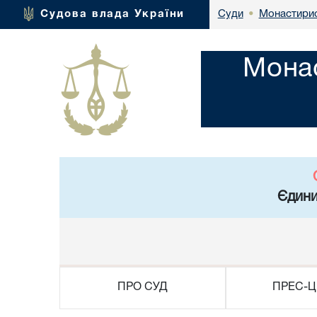
Монастирис
Судова влада України
Суди
•
Монас
Єдини
ПРО СУД
ПРЕС-Ц