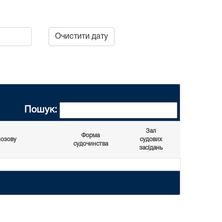
Очистити дату
Пошук:
Зал
Форма
позову
судових
судочинства
засідань