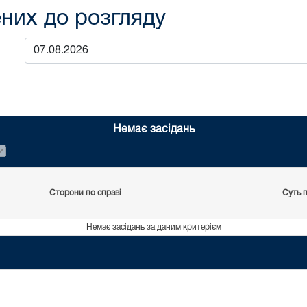
них до розгляду
Немає засідань
Сторони по справі
Суть 
Немає засідань за даним критерієм