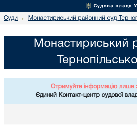
Судова влада 
Суди
Монастириський районний суд Тернопі
•
Монастириський 
Тернопільсько
Отримуйте інформацію лише 
Єдиний Контакт-центр судової влад