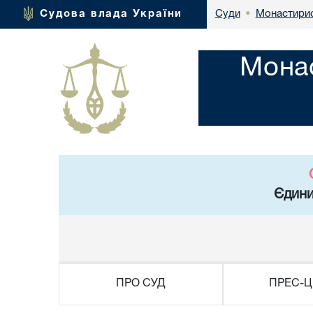
Монастирис
Судова влада України
Суди
•
Монас
Єдини
ПРО СУД
ПРЕС-Ц