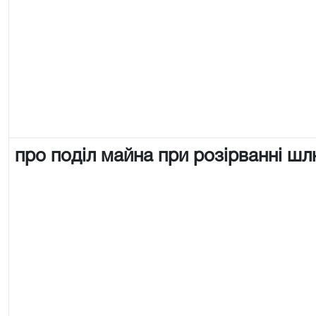
про поділ майна при розірванні ш