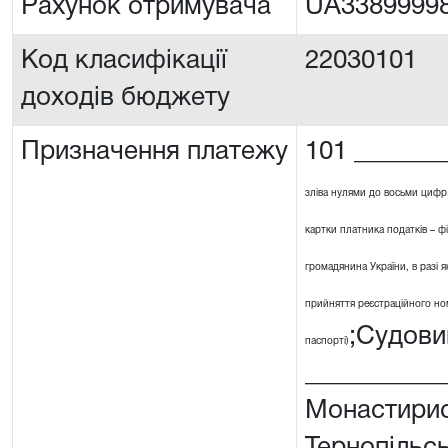
Рахунок отримувача
UA3389999
Код класифікації
22030101
доходів бюджету
Призначення платежу
101 _______
зліва нулями до восьми цифр
картки платника податків – ф
громадянина України, в разі я
прийняття реєстраційного номе
;Судови
паспорті)
__________
Монастирис