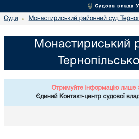
Судова влада 
Суди
Монастириський районний суд Тернопі
•
Монастириський 
Тернопільсько
Отримуйте інформацію лише 
Єдиний Контакт-центр судової влад