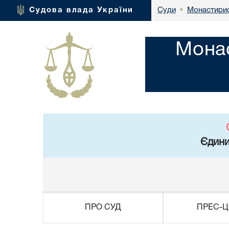
Монастирис
Судова влада України
Суди
•
Монас
Єдини
ПРО СУД
ПРЕС-Ц