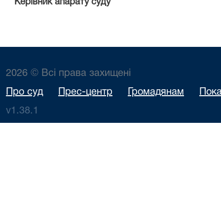
Керівник апарату суду М.Б.
2026 © Всі права захищені
Про суд
Прес-центр
Громадянам
Пока
v1.38.1