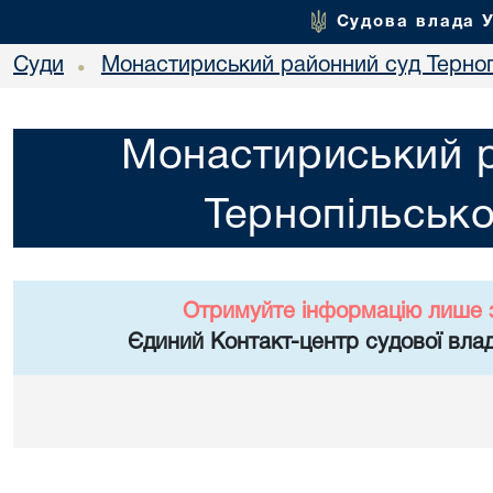
Судова влада 
Суди
Монастириський районний суд Тернопі
•
Монастириський 
Тернопільсько
Отримуйте інформацію лише 
Єдиний Контакт-центр судової влад