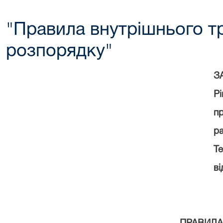
"Правила внутрішнього т
розпорядку"
ЗАТВ
Рішенн
праців
район
Терноп
від 15