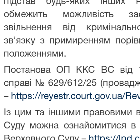
підстав будь-яких інших н
обмежить можливість зас
звільнення від кримінально
зв’язку з примиренням порів
положеннями.
Постанова ОП ККС ВС від 
справі № 629/612/25 (провад
–
https://reyestr.court.gov.ua/
Із цим та іншими правовими 
Суду можна ознайомитися в 
Верховного Суду –
https://lpd.