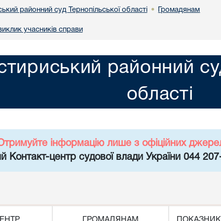
ький районний суд Тернопільської області
Громадянам
•
иклик учасників справи
тириський районний суд
області
Отримуйте інформацію лише з офіційних джере
й Контакт-центр судової влади України 044 207
ЕНТР
ГРОМАДЯНАМ
ПОКАЗНИК