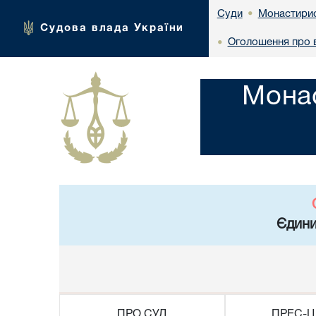
Монастирис
Суди
•
Судова влада України
Оголошення про в
•
Монас
Єдини
ПРО СУД
ПРЕС-Ц